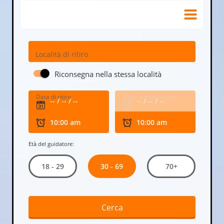
Località di ritiro
Riconsegna nella stessa località
Data di ritiro
Data di riconsegna
Età del guidatore:
30 - 69
18 - 29
70+
Cerca