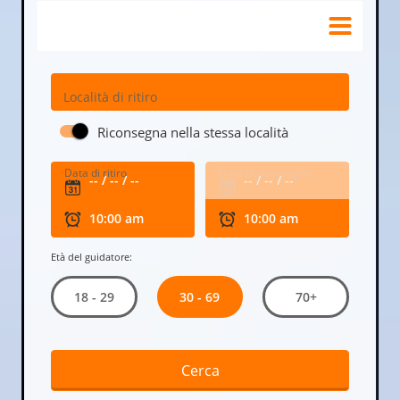
Località di ritiro
Riconsegna nella stessa località
Data di ritiro
Data di riconsegna
Età del guidatore:
30 - 69
18 - 29
70+
Cerca