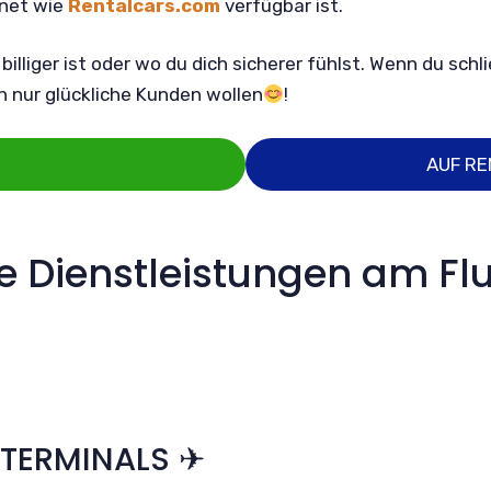
rnet wie
Rentalcars.com
verfügbar ist.
lliger ist oder wo du dich sicherer fühlst. Wenn du schlie
h nur glückliche Kunden wollen
!
AUF R
e Dienstleistungen am Fl
RTERMINALS ✈